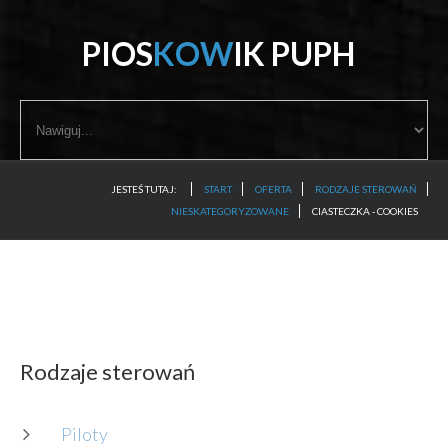
P
I
O
S
K
O
W
I
K
P
U
P
H
start
oferta
JESTEŚ TUTAJ:
START
OFERTA
RODZAJE STEROWAŃ
porady
NIESKATEGORYZOWANE
CIASTECZKA - COOKIES
certyfikat
galeria
kontakt
Rodzaje
sterowań
Piloty