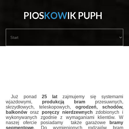
P
I
O
S
K
O
W
I
K
P
U
P
H
start
oferta
porady
certyfikat
galeria
Już ponad
25 lat
zajmujemy się systemami
kontakt
wjazdowymi,
produkcją bram
przesuwnych,
skrzydłowych, teleskopowych,
ogrodzeń, schodów,
balkonów
oraz
poręczy
nierdzewnych
zdobionych i
wykonywanych zgodnie z wymaganiami klientów. W
naszej ofercie posiadamy także garażowe
bramy
segmentowe
. Do wymienionych rodzajów bram