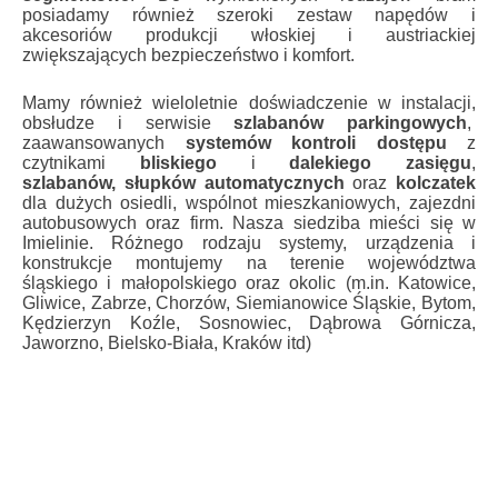
posiadamy również szeroki zestaw napędów i
akcesoriów produkcji włoskiej i austriackiej
zwiększających bezpieczeństwo i komfort.
Mamy również wieloletnie doświadczenie w instalacji,
obsłudze i serwisie
szlabanów parkingowych
,
zaawansowanych
systemów kontroli dostępu
z
czytnikami
bliskiego
i
dalekiego zasięgu
,
szlabanów,
słupków automatycznych
oraz
kolczatek
dla dużych osiedli, wspólnot mieszkaniowych, zajezdni
autobusowych oraz firm. Nasza siedziba mieści się w
Imielinie. Różnego rodzaju systemy, urządzenia i
konstrukcje montujemy na terenie województwa
śląskiego i małopolskiego oraz okolic (m.in. Katowice,
Gliwice, Zabrze, Chorzów, Siemianowice Śląskie, Bytom,
Kędzierzyn Koźle, Sosnowiec, Dąbrowa Górnicza,
Jaworzno, Bielsko-Biała, Kraków itd)