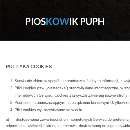
P
I
O
S
K
O
W
I
K
P
U
P
H
POLITYKA COOKIES
Serwis nie zbiera w sposób automatyczny żadnych informacji, z wyją
Pliki cookies (tzw. „ciasteczka”) stanowią dane informatyczne, w 
internetowych Serwisu. Cookies zazwyczaj zawierają nazwę strony i
Podmiotem zamieszczającym na urządzeniu końcowym Użytkownika Se
Pliki cookies wykorzystywane są w celu:
a) dostosowania zawartości stron internetowych Serwisu do preferencji 
odpowiednio wyświetlić stronę internetową, dostosowaną do jego indywidu