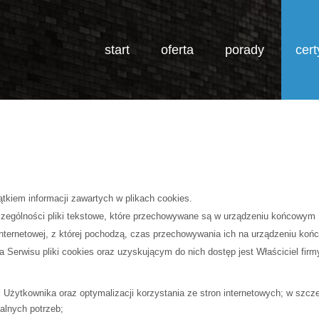
start
oferta
porady
cert
JESTEŚ TUTAJ:
START
CERTYFIKAT
KARTA
tkiem informacji zawartych w plikach cookies.
szczególności pliki tekstowe, które przechowywane są w urządzeniu końcowym
nternetowej, z której pochodzą, czas przechowywania ich na urządzeniu koń
rwisu pliki cookies oraz uzyskującym do nich dostęp jest Właściciel firm
Użytkownika oraz optymalizacji korzystania ze stron internetowych; w szcze
alnych potrzeb;