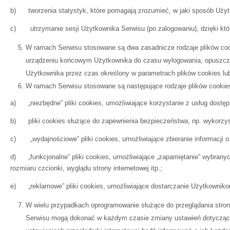
b) tworzenia statystyk, które pomagają zrozumieć, w jaki sposób Użytko
c) utrzymanie sesji Użytkownika Serwisu (po zalogowaniu), dzięki które
W ramach Serwisu stosowane są dwa zasadnicze rodzaje plików coo
urządzeniu końcowym Użytkownika do czasu wylogowania, opuszczeni
Użytkownika przez czas określony w parametrach plików cookies lu
W ramach Serwisu stosowane są następujące rodzaje plików cookie
a) „niezbędne” pliki cookies, umożliwiające korzystanie z usług dostę
b) pliki cookies służące do zapewnienia bezpieczeństwa, np. wykorzys
c) „wydajnościowe” pliki cookies, umożliwiające zbieranie informacji o
d) „funkcjonalne” pliki cookies, umożliwiające „zapamiętanie” wybranych
rozmiaru czcionki, wyglądu strony internetowej itp.;
e) „reklamowe” pliki cookies, umożliwiające dostarczanie Użytkowniko
W wielu przypadkach oprogramowanie służące do przeglądania stro
Serwisu mogą dokonać w każdym czasie zmiany ustawień dotyczącyc