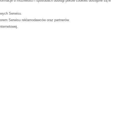
ormacje o możliwości i sposobach obsługi plików cookies dostępne są w
owych Serwisu.
torem Serwisu reklamodawców oraz partnerów.
nternetowej.