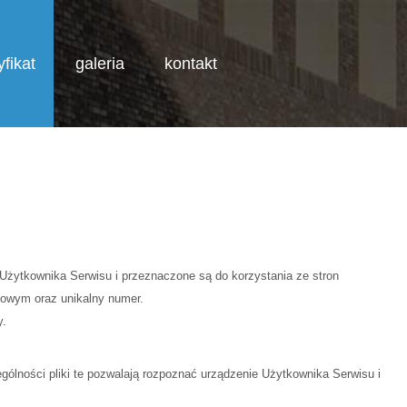
yfikat
galeria
kontakt
 DUŻEJ RODZINY
NIESKATEGORYZOWANE
CIASTECZKA - COOKIES
 Użytkownika Serwisu i przeznaczone są do korzystania ze stron
cowym oraz unikalny numer.
y.
gólności pliki te pozwalają rozpoznać urządzenie Użytkownika Serwisu i