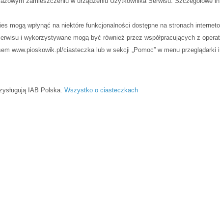
dorazowym zamieszczeniu w urządzeniu Użytkownika Serwisu. Szczegółowe inf
kies mogą wpłynąć na niektóre funkcjonalności dostępne na stronach internet
erwisu i wykorzystywane mogą być również przez współpracujących z opera
sem www.pioskowik.pl/ciasteczka lub w sekcji „Pomoc” w menu przeglądarki i
rzysługują IAB Polska.
Wszystko o ciasteczkach