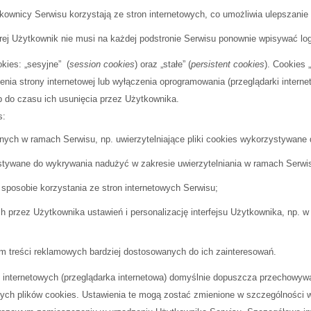
wnicy Serwisu korzystają ze stron internetowych, co umożliwia ulepszanie ic
j Użytkownik nie musi na każdej podstronie Serwisu ponownie wpisywać logi
kies: „sesyjne” (
session cookies
) oraz „stałe” (
persistent cookies
). Cookies
a strony internetowej lub wyłączenia oprogramowania (przeglądarki interne
b do czasu ich usunięcia przez Użytkownika.
s:
pnych w ramach Serwisu, np. uwierzytelniające pliki cookies wykorzystywane
tywane do wykrywania nadużyć w zakresie uwierzytelniania w ramach Serwi
 sposobie korzystania ze stron internetowych Serwisu;
 przez Użytkownika ustawień i personalizację interfejsu Użytkownika, np. w
m treści reklamowych bardziej dostosowanych do ich zainteresowań.
n internetowych (przeglądarka internetowa) domyślnie dopuszcza przechowy
h plików cookies. Ustawienia te mogą zostać zmienione w szczególności w