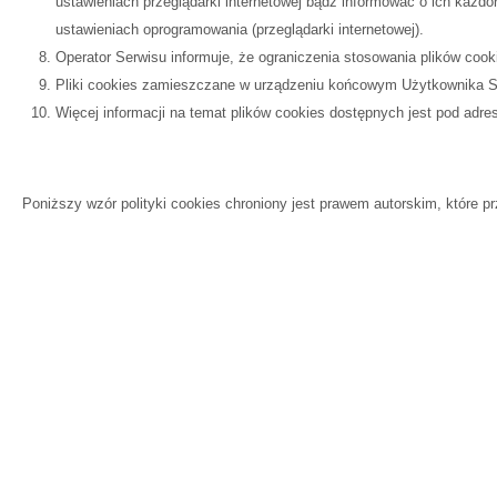
ustawieniach przeglądarki internetowej bądź informować o ich każ
ustawieniach oprogramowania (przeglądarki internetowej).
Operator Serwisu informuje, że ograniczenia stosowania plików coo
Pliki cookies zamieszczane w urządzeniu końcowym Użytkownika S
Więcej informacji na temat plików cookies dostępnych jest pod adre
Poniższy wzór polityki cookies chroniony jest prawem autorskim, które p