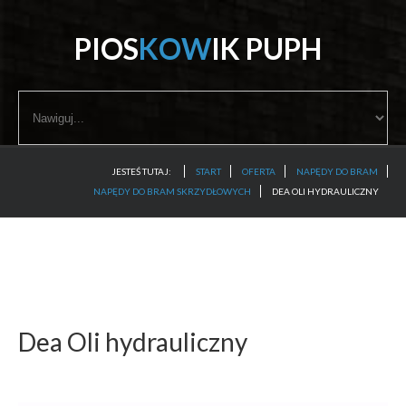
P
I
O
S
K
O
W
I
K
P
U
P
H
start
oferta
JESTEŚ TUTAJ:
START
OFERTA
NAPĘDY DO BRAM
porady
NAPĘDY DO BRAM SKRZYDŁOWYCH
DEA OLI HYDRAULICZNY
certyfikat
galeria
kontakt
Dea
Oli
hydrauliczny