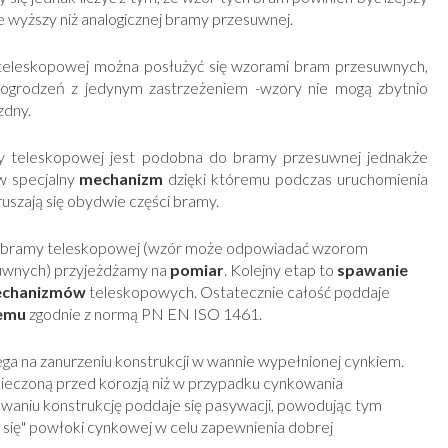
ie wyższy niż analogicznej bramy przesuwnej.
teleskopowej można posłużyć się wzorami bram przesuwnych,
ogrodzeń z jedynym zastrzeżeniem -wzory nie mogą zbytnio
zdny.
 teleskopowej jest podobna do bramy przesuwnej jednakże
w specjalny
mechanizm
dzięki któremu podczas uruchomienia
uszają się obydwie części bramy.
 bramy teleskopowej (wzór może odpowiadać wzorom
uwnych) przyjeżdżamy na
pomiar
. Kolejny etap to
spawanie
echanizmów
teleskopowych. Ostatecznie całość poddaje
emu
zgodnie z normą PN EN ISO 1461.
a na zanurzeniu konstrukcji w wannie wypełnionej cynkiem.
pieczoną przed korozją niż w przypadku cynkowania
waniu konstrukcję poddaje się pasywacji, powodując tym
 się" powłoki cynkowej w celu zapewnienia dobrej