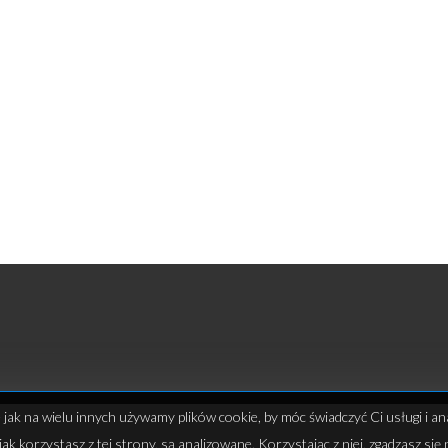
e jak na wielu innych używamy plików cookie, by móc świadczyć Ci usługi i an
jak korzystasz z tej strony, są analizowane. Korzystając z niej, zgadzasz się 