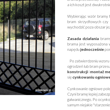
a ich koszt jest dwukrotn
Wybierając wzór bramy 
bram skrzydłowych czy 
wychodzić poza obszar je
Zasada działania
bramy
brama jest wyposażona 
napędu
jednocześnie
por
Po zatwierdzeniu wzoru
ogrodzeń lub bram przes
konstrukcji
i
montaż m
się
cynkowaniu ogniow
Cynkowanie ogniowe poleg
Czyni bramę lepiej zabez
galwanicznego. Po ocynko
samym niejakie "starzenie