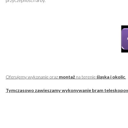
przyczepności farby.
Oferujemy wykonanie oraz
montaż
na terenie
śląska i okolic
.
Tymczasowo zawieszamy wykonywanie bram teleskopow