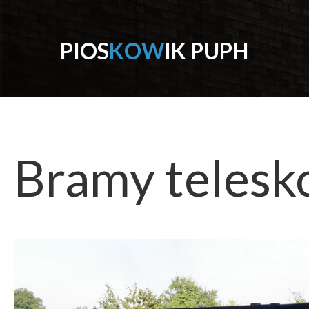
P
I
O
S
K
O
W
I
K
P
U
P
H
Bramy
teles