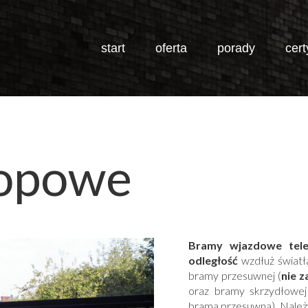
start
oferta
porady
cert
JESTEŚ TUTAJ:
kopowe
Bramy wjazdowe tel
odległość
wzdłuż światła
bramy przesuwnej (
nie z
oraz bramy skrzydłowej
brama przesuwna). Należy 