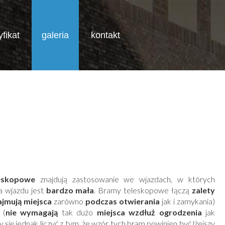
yfikat
galeria
kontakt
START
GALERIA
BRAMY WJAZDOWE
BRAMY TELESKOPOWE
eskopowe
znajdują zastosowanie we wjazdach, w których
 wjazdu jest
bardzo mała
. Bramy teleskopowe łączą
zalety
ajmują miejsca
zarówno
podczas otwierania
jak i zamykania)
 (
nie wymagają
tak dużo
miejsca wzdłuż ogrodzenia
jak
się jednak liczyć z tym, że wzór tych bram powinien być lżejszy